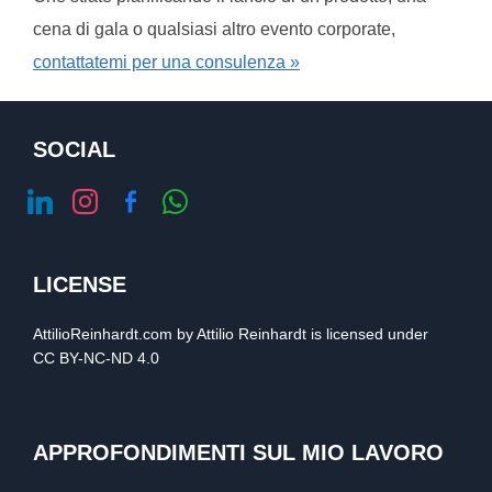
cena di gala o qualsiasi altro evento corporate,
contattatemi per una consulenza »
SOCIAL
linkedin
instagram
facebook-
whatsapp
alt
LICENSE
AttilioReinhardt.com
by
Attilio Reinhardt
is licensed under
CC BY-NC-ND 4.0
APPROFONDIMENTI SUL MIO LAVORO