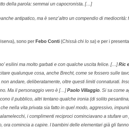
etto della parola: semmai un capocronista. […]
anche antipatico, ma è senz’altro un compendio di mediocrità: fo
riserva), sono per
Febo Conti
(
Chissà chi lo sa
) e per i presenta
 po’ esilini ma molto garbati e con qualche uscita felice. […]
Ric 
citare qualunque cosa, anche Brecht, come se fossero sulle tavo
di non andare, deliberatamente, oltre questi limiti connaturati. I
no. Ma il personaggio vero è […]
Paolo Villaggio
. Si sa come a
scono il pubblico, altri tentano qualche ironia (di solito pesanti
che nella vita privata sia fatto in quel modo, aggressivo, impuni
salamelecchi, i complimenti reciproci cominciavano a stufare un p
, ora comincia a capire. I bambini delle elementari già gli fanno 