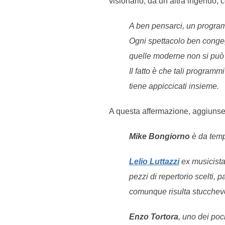
visionario, da un’altra ingenuo
A ben pensarci, un program
Ogni spettacolo ben congegna
quelle moderne non si può 
Il fatto è che tali programm
tiene appiccicati insieme.
A questa affermazione, aggiunse 
Mike Bongiorno
è da temp
Lelio Luttazzi
ex musicista
pezzi di repertorio scelti, 
comunque risulta stucchev
Enzo Tortora
, uno dei poc