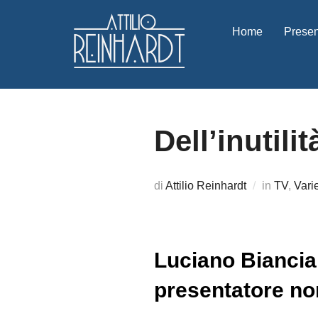
Salta
al
Home
Presen
contenuto
Dell’inutili
di
Attilio Reinhardt
in
TV
,
Vari
Luciano Bianciard
presentatore no