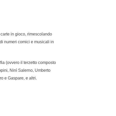
e carte in gioco, rimescolando
di numeri comici e musicali in
ia (ovvero il terzetto composto
ppini, Ninì Salerno, Umberto
o e Gaspare, e altri.