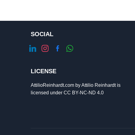
SOCIAL
linkedin
instagram
facebook-
whatsapp
alt
LICENSE
AttilioReinhardt.com
by
Attilio Reinhardt
is
licensed under
CC BY-NC-ND 4.0