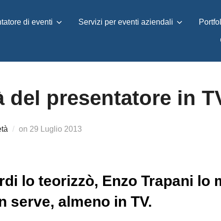
tatore di eventi
Servizi per eventi aziendali
Portfo
tà del presentatore in T
Pubblicato
età
on
29 Luglio 2013
il
i lo teorizzò, Enzo Trapani lo mi
n serve, almeno in TV.