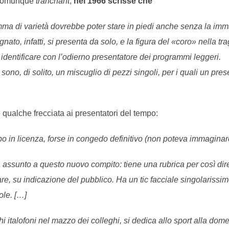
, comunque
tranchant
,
nel 1966 scrisse che
ma di varietà dovrebbe poter stare in piedi anche senza la imma
to, infatti, si presenta da solo, e la figura del «coro» nella tra
identificare con l’odierno presentatore dei programmi leggeri.
i sono, di solito, un miscuglio di pezzi singoli, per i quali un pre
qualche frecciata ai presentatori del tempo:
o in licenza, forse in congedo definitivo (non poteva immaginare
 assunto a questo nuovo compito: tiene una rubrica per così dire
pare, su indicazione del pubblico. Ha un tic facciale singolarissi
ole. […]
hi italofoni nel mazzo dei colleghi, si dedica allo sport alla do