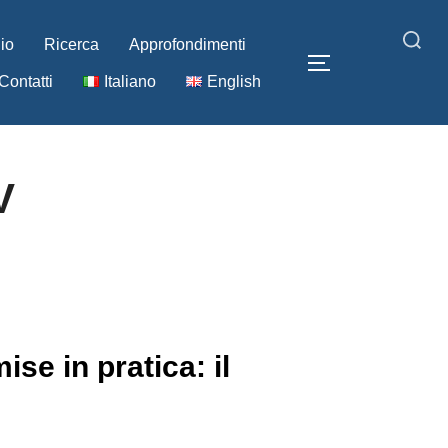
lio
Ricerca
Approfondimenti
Cerca
APRI/CHIUDI 
Contatti
Italiano
English
per:
V
se in pratica: il