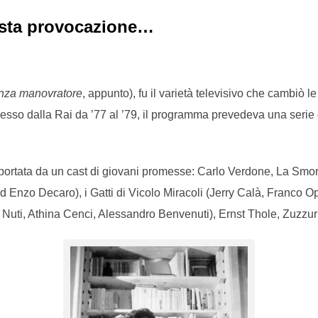
esta provocazione…
enza manovratore
, appunto), fu il varietà televisivo che cambiò l
messo dalla Rai da ’77 al ’79, il programma prevedeva una serie 
pportata da un cast di giovani promesse: Carlo Verdone, La Smorf
d Enzo Decaro), i Gatti di Vicolo Miracoli (Jerry Calà, Franco O
 Nuti, Athina Cenci, Alessandro Benvenuti), Ernst Thole, Zuzzurr