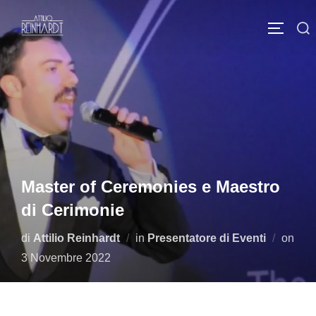
Salta
Cerca
al
APRI/C
per:
contenuto
Master of Ceremonies e Maestro
di Cerimonie
di
Attilio Reinhardt
in
Presentatore di Eventi
on
Pubblicato
3 Novembre 2022
il