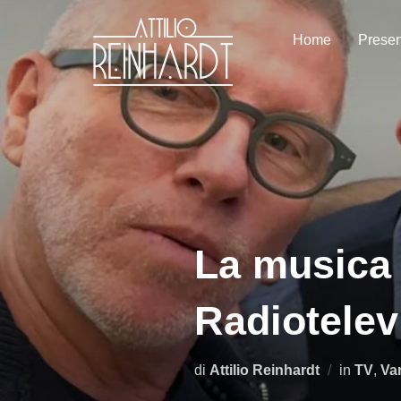
Salta
al
Home
Presen
contenuto
La musica 
Radiotelev
di
Attilio Reinhardt
in
TV
,
Var