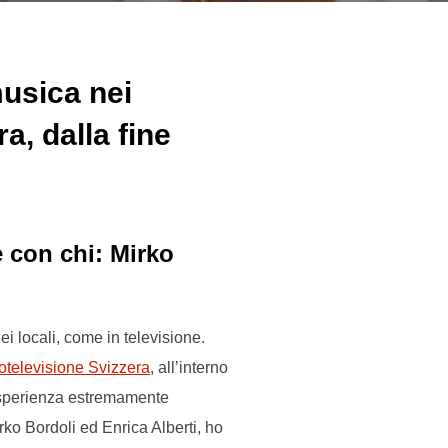
musica nei
a, dalla fine
e con chi: Mirko
nei locali, come in televisione.
otelevisione Svizzera
, all’interno
sperienza estremamente
ko Bordoli ed Enrica Alberti, ho