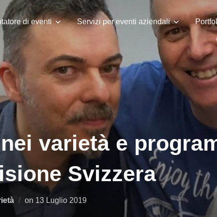
tatore di eventi
Servizi per eventi aziendali
Portfo
nei varietà e progra
isione Svizzera
Pubblicato
ietà
on
13 Luglio 2019
il