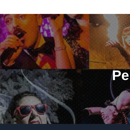
Navigazione
articoli
Pe