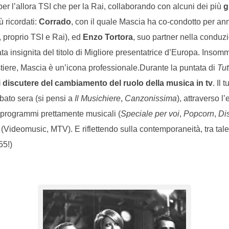
per l’allora TSI che per la Rai, collaborando con alcuni dei più
g
iù ricordati:
Corrado
, con il quale Mascia ha co-condotto per an
 proprio TSI e Rai), ed
Enzo Tortora
, suo partner nella conduzi
ata insignita del titolo di Migliore presentatrice d’Europa. Insom
tiere, Mascia è un’icona professionale.Durante la puntata di
Tut
 discutere del cambiamento del ruolo della musica in tv
. Il
bato sera (si pensi a
Il Musichiere
,
Canzonissima
), attraverso l
ri programmi prettamente musicali (
Speciale per voi
,
Popcorn
,
Di
 (Videomusic, MTV). E riflettendo sulla contemporaneità, tra ta
55!)