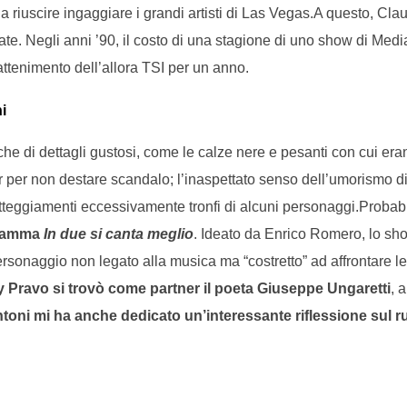
 a riuscire ingaggiare i grandi artisti di Las Vegas.A questo, Cl
ate. Negli anni ’90, il costo di una stagione di uno show di Medi
rattenimento dell’allora TSI per un anno.
i
nche di dettagli gustosi, come le calze nere e pesanti con cui er
r per non destare scandalo; l’inaspettato senso dell’umorismo di
atteggiamenti eccessivamente tronfi di alcuni personaggi.Proba
gramma
In due si canta meglio
. Ideato da Enrico Romero, lo sho
sonaggio non legato alla musica ma “costretto” ad affrontare le 
y Pravo si trovò come partner il poeta Giuseppe Ungaretti
, 
oni mi ha anche dedicato un’interessante riflessione sul ru