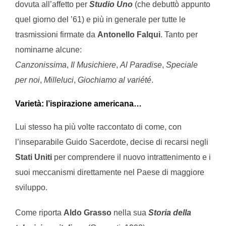
dovuta all’affetto per
Studio Uno
(che debuttò appunto
quel giorno del ’61) e più in generale per tutte le
trasmissioni firmate da
Antonello Falqui
. Tanto per
nominarne alcune:
Canzonissima
,
Il Musichiere
,
Al Paradise
,
Speciale
per noi
,
Milleluci
,
Giochiamo al variété
.
Varietà: l’ispirazione americana…
Lui stesso ha più volte raccontato di come, con
l’inseparabile Guido Sacerdote, decise di recarsi negli
Stati Uniti
per comprendere il nuovo intrattenimento e i
suoi meccanismi direttamente nel Paese di maggiore
sviluppo.
Come riporta
Aldo Grasso
nella sua
Storia della