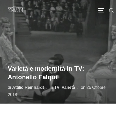
Salta
Cerca
al
APRI/C
per:
contenuto
Varietà e modernità in TV:
Antonello Falqui
Pubblicato
di
Attilio Reinhardt
in
TV
,
Varietà
on
26 Ottobre
il
2018